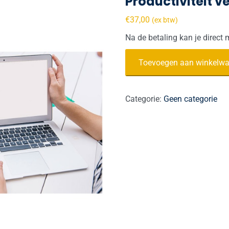
Productiviteit v
€
37,00
(ex btw)
Na de betaling kan je direct 
Productiviteit
Toevoegen aan winkelw
verbeteren
aantal
Categorie:
Geen categorie