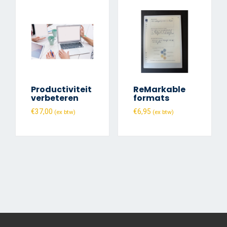
Productiviteit
ReMarkable
verbeteren
formats
€
37,00
€
6,95
(ex btw)
(ex btw)